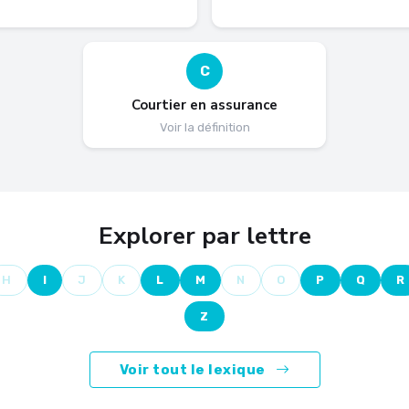
C
Courtier en assurance
Voir la définition
Explorer par lettre
H
I
J
K
L
M
N
O
P
Q
R
Z
Voir tout le lexique