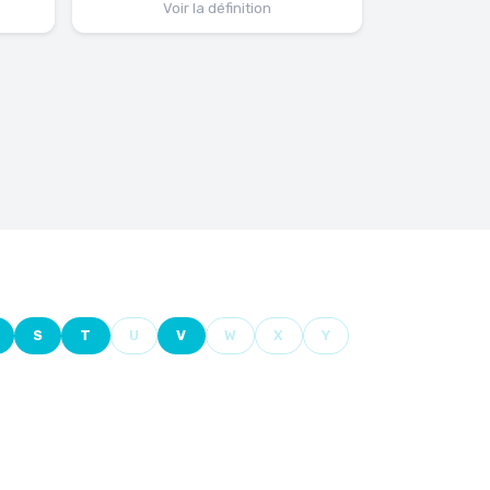
Voir la définition
S
T
U
V
W
X
Y