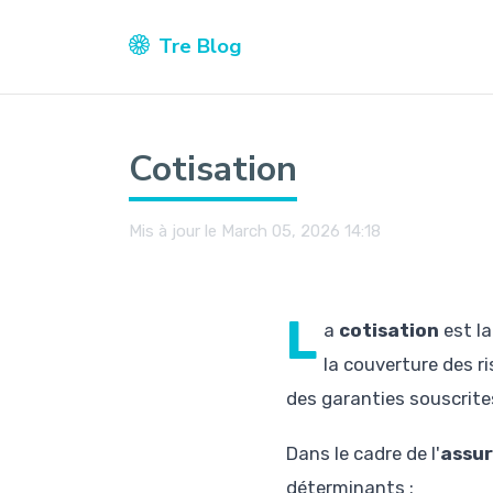
Tre Blog
Cotisation
Mis à jour le March 05, 2026 14:18
L
a
cotisation
est l
la couverture des ri
des garanties souscrite
Dans le cadre de l'
assur
déterminants :