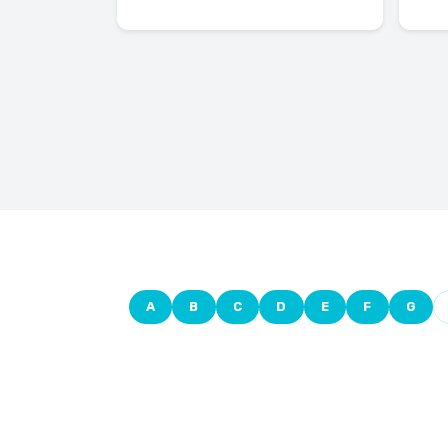
A
B
C
D
E
F
G