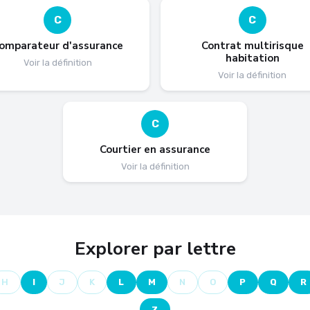
C
C
omparateur d'assurance
Contrat multirisque
habitation
Voir la définition
Voir la définition
C
Courtier en assurance
Voir la définition
Explorer par lettre
H
I
J
K
L
M
N
O
P
Q
R
Z