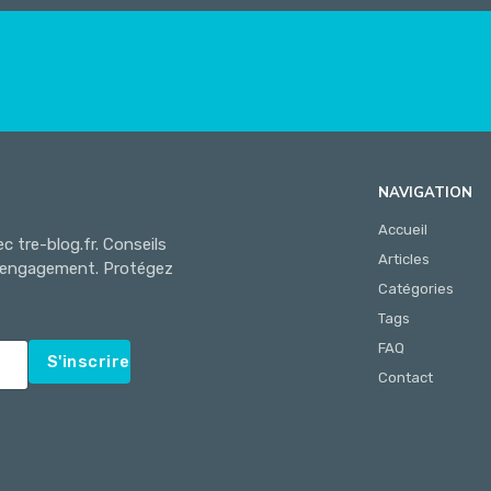
NAVIGATION
Accueil
c tre-blog.fr. Conseils
Articles
ns engagement. Protégez
Catégories
Tags
FAQ
S'inscrire
Contact