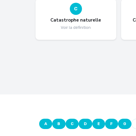
C
Catastrophe naturelle
C
Voir la définition
A
B
C
D
E
F
G