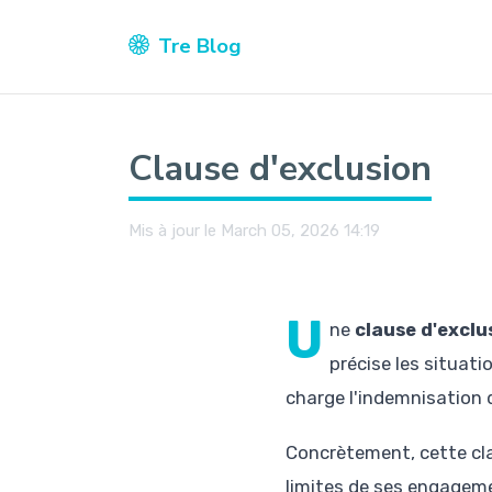
Tre Blog
Clause d'exclusion
Mis à jour le March 05, 2026 14:19
U
ne
clause d'exclu
précise les situat
charge l'indemnisation d
Concrètement, cette clau
limites de ses engageme