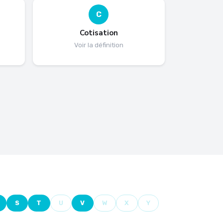
C
Cotisation
Voir la définition
S
T
U
V
W
X
Y