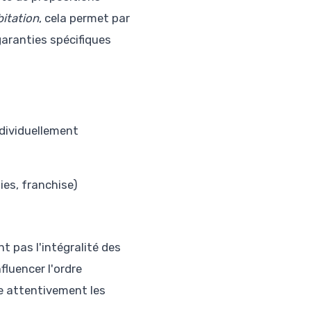
itation
, cela permet par
garanties spécifiques
ndividuellement
ies, franchise)
t pas l'intégralité des
luencer l'ordre
re attentivement les