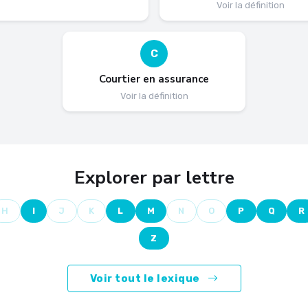
Voir la définition
C
Courtier en assurance
Voir la définition
Explorer par lettre
H
I
J
K
L
M
N
O
P
Q
R
Z
Voir tout le lexique