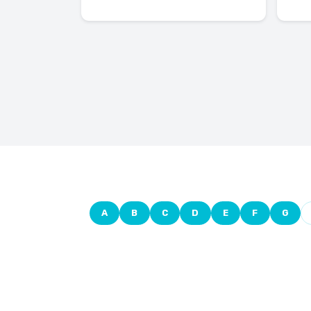
A
B
C
D
E
F
G