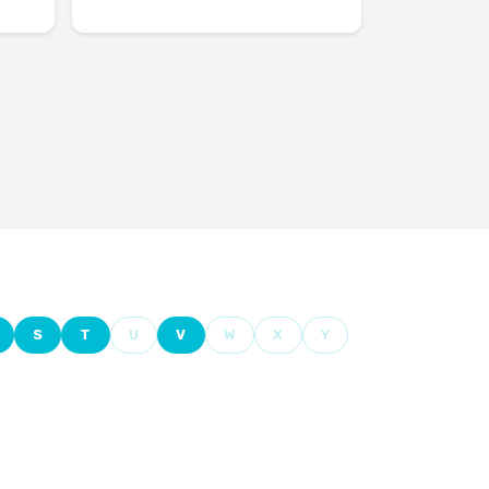
S
T
U
V
W
X
Y