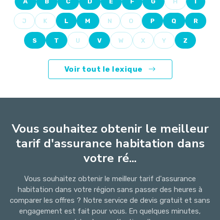
A
B
C
D
E
F
G
H
I
J
K
L
M
N
O
P
Q
R
S
T
U
V
W
X
Y
Z
Voir tout le lexique
Vous souhaitez obtenir le meilleur
tarif d'assurance habitation dans
votre ré...
Vous souhaitez obtenir le meilleur tarif d'assurance
habitation dans votre région sans passer des heures à
comparer les offres ? Notre service de devis gratuit et sans
engagement est fait pour vous. En quelques minutes,