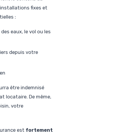
installations fixes et
elles :
 des eaux, le vol ou les
ers depuis votre
ien
urra être indemnisé
rat locataire. De même,
sin, votre
ssurance est
fortement