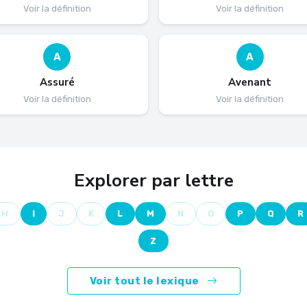
Voir la définition
Voir la définition
A
A
Assuré
Avenant
Voir la définition
Voir la définition
Explorer par lettre
H
I
J
K
L
M
N
O
P
Q
R
Z
Voir tout le lexique