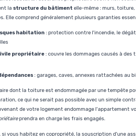
nt la
structure du bâtiment
elle-même : murs, toiture, 
. Elle comprend généralement plusieurs garanties essenti
isques habitation
: protection contre l'incendie, le dégât
lles
ivile propriétaire
: couvre les dommages causés à des ti
 dépendances
: garages, caves, annexes rattachées au b
taire dont la toiture est endommagée par une tempête po
ration, ce qui ne serait pas possible avec un simple cont
rovenant de votre logement endommage l'appartement voi
priétaire
prendra en charge les frais engagés.
, si vous habitez en copropriété, la souscription d'une a