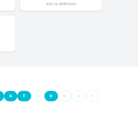
Voir la définition
S
T
U
V
W
X
Y