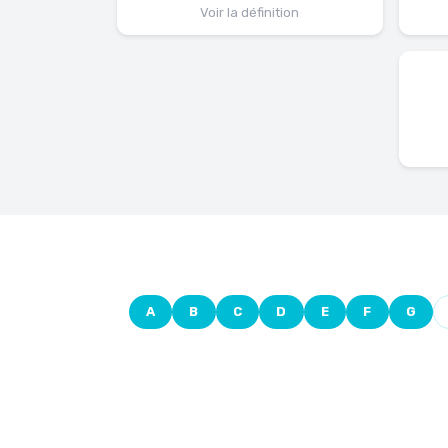
Voir la définition
A
B
C
D
E
F
G