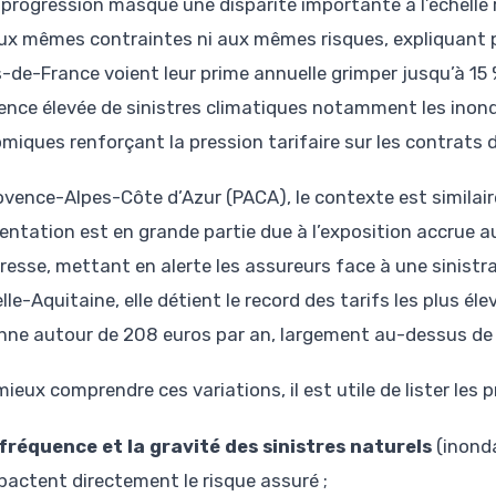
 progression masque une disparité importante à l’échelle 
ux mêmes contraintes ni aux mêmes risques, expliquant 
-de-France voient leur prime annuelle grimper jusqu’à 15
ence élevée de sinistres climatiques notamment les inond
miques renforçant la pression tarifaire sur les contrats 
ovence-Alpes-Côte d’Azur (PACA), le contexte est similai
ntation est en grande partie due à l’exposition accrue a
resse, mettant en alerte les assureurs face à une sinistra
le-Aquitaine, elle détient le record des tarifs les plus él
ne autour de 208 euros par an, largement au-dessus de 
ieux comprendre ces variations, il est utile de lister les
 fréquence et la gravité des sinistres naturels
(inonda
pactent directement le risque assuré ;