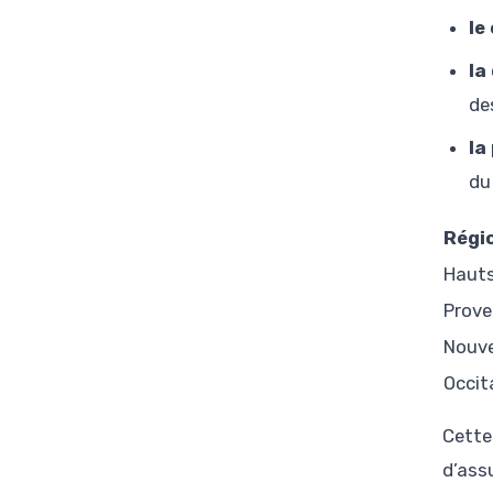
le
la
de
la
du
Régi
Haut
Prove
Nouve
Occit
Cette
d’ass