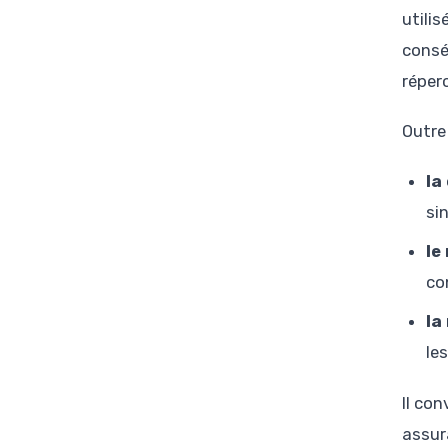
utili
conséq
réper
Outre
la
sin
le
co
la
le
Il con
assur