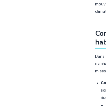
mouva
clima
Com
hab
Dans 
d’ach
mises
Co
so
ri