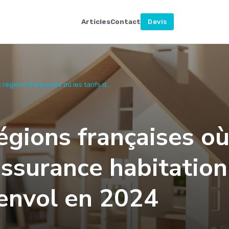
Articles
Contact
Devis
régions françaises où les tarifs d...
égions françaises o
’assurance habitation
 envol en 2024