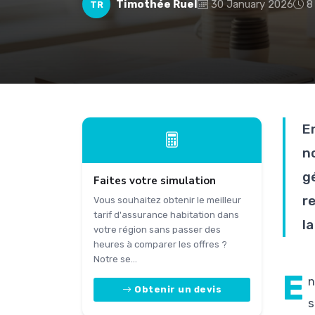
Timothée Ruel
30 January 2026
8
TR
E
n
g
Faites votre simulation
r
Vous souhaitez obtenir le meilleur
tarif d'assurance habitation dans
l
votre région sans passer des
heures à comparer les offres ?
Notre se...
E
n
Obtenir un devis
s