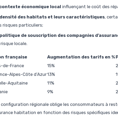
 contexte économique local
influençant le coût des rép
 densité des habitats et leurs caractéristiques
, cert
s risques particuliers;
 politique de souscription des compagnies d’assuran
 risque locale.
on française
Augmentation des tarifs en %
s-de-France
15%
nce-Alpes-Côte d’Azur
13%
1
lle-Aquitaine
11%
anie
9%
 configuration régionale oblige les consommateurs à reste
urance habitation en fonction des risques spécifiques ide