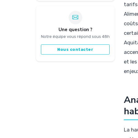
tarif
Alime
coûts
Une question ?
certa
Notre équipe vous répond sous 48h
Aquit
Nous contacter
accen
et le
enjeu
Ana
hab
La ha