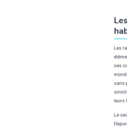
Les
hab
Les r
éléme
ses c
inond
sans 
sinis
leurs
Le se
Depuis