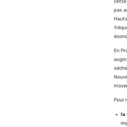
cette
pas a
Hauts
fréqu
écono
En Pr
augme
séche
Nouvel
moyen
Pour m
la
im