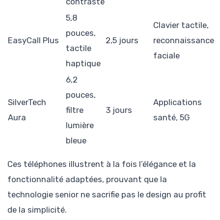
contraste
5,8
Clavier tactile,
pouces,
EasyCall Plus
2,5 jours
reconnaissance
tactile
faciale
haptique
6,2
pouces,
SilverTech
Applications
filtre
3 jours
Aura
santé, 5G
lumière
bleue
Ces téléphones illustrent à la fois l’élégance et la
fonctionnalité adaptées, prouvant que la
technologie senior ne sacrifie pas le design au profit
de la simplicité.