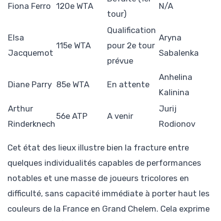
Fiona Ferro
120e WTA
N/A
tour)
Qualification
Elsa
Aryna
115e WTA
pour 2e tour
Jacquemot
Sabalenka
prévue
Anhelina
Diane Parry
85e WTA
En attente
Kalinina
Arthur
Jurij
56e ATP
A venir
Rinderknech
Rodionov
Cet état des lieux illustre bien la fracture entre
quelques individualités capables de performances
notables et une masse de joueurs tricolores en
difficulté, sans capacité immédiate à porter haut les
couleurs de la France en Grand Chelem. Cela exprime