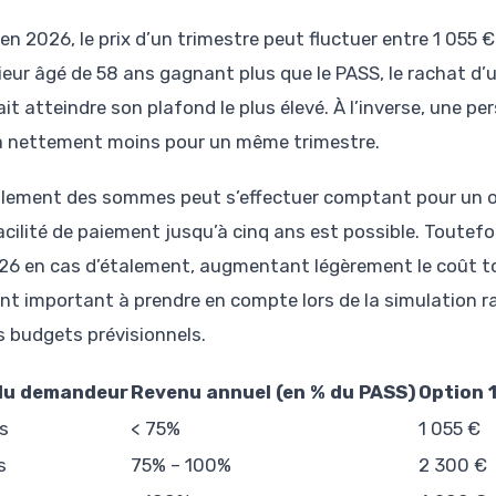
 en 2026, le prix d’un trimestre peut fluctuer entre 1 055 
ieur âgé de 58 ans gagnant plus que le PASS, le rachat d’
ait atteindre son plafond le plus élevé. À l’inverse, une
a nettement moins pour un même trimestre.
glement des sommes peut s’effectuer comptant pour un o
acilité de paiement jusqu’à cinq ans est possible. Toutefoi
26 en cas d’étalement, augmentant légèrement le coût to
nt important à prendre en compte lors de la simulation ra
es budgets prévisionnels.
du demandeur
Revenu annuel (en % du PASS)
Option 
s
< 75%
1 055 €
s
75% – 100%
2 300 €