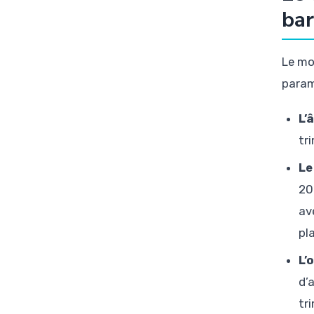
bar
Le mo
param
L’
tr
Le
20
av
pl
L’
d’
tr