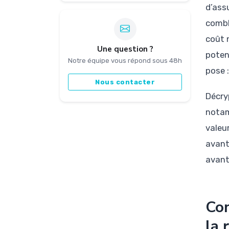
d’ass
combl
coût 
Une question ?
poten
Notre équipe vous répond sous 48h
pose :
Nous contacter
Décry
notam
valeur
avant
avant
Com
la 