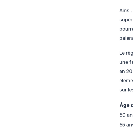
Ainsi,
supér
pourr
paier
Le rè
une f
en 20
éléme
sur l
Âge 
50 an
55 an