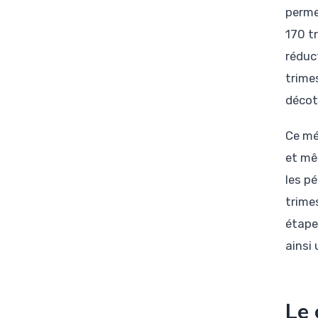
perme
170 t
réduc
trime
décot
Ce méc
et mê
les p
trime
étape
ainsi 
Le 