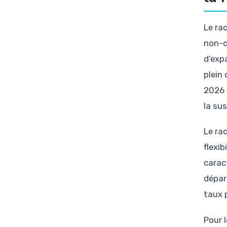
Le ra
non-c
d’expa
plein
2026 
la su
Le ra
flexib
carac
dépar
taux 
Pour l