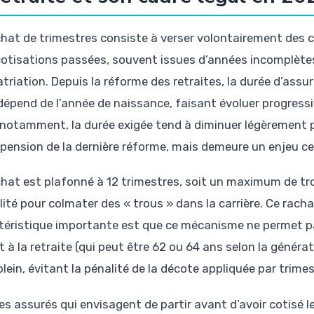
chat de trimestres consiste à verser volontairement des c
otisations passées, souvent issues d’années incomplètes,
triation. Depuis la réforme des retraites, la durée d’assu
 dépend de l’année de naissance, faisant évoluer progress
notamment, la durée exigée tend à diminuer légèrement po
spension de la dernière réforme, mais demeure un enjeu ce
chat est plafonné à 12 trimestres, soit un maximum de tr
ilité pour colmater des « trous » dans la carrière. Ce rach
téristique importante est que ce mécanisme ne permet pas
t à la retraite (qui peut être 62 ou 64 ans selon la généra
plein, évitant la pénalité de la décote appliquée par trim
es assurés qui envisagent de partir avant d’avoir cotisé le