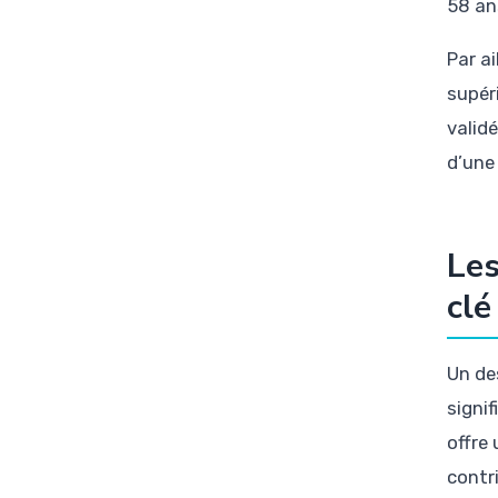
58 an
Par ai
supér
valid
d’une
Les
clé
Un de
signi
offre
contr