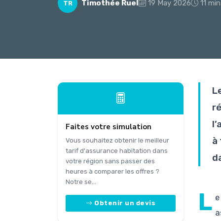
Timothée Ruel
19 May 2026
11 min
TR
L
r
l
Faites votre simulation
à
Vous souhaitez obtenir le meilleur
tarif d'assurance habitation dans
d
votre région sans passer des
heures à comparer les offres ?
Notre se...
L
e
Obtenir un devis
a