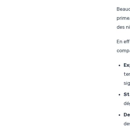
Beauc
prime
des ni
En ef
compa
Ex
te
si
St
dé
De
de