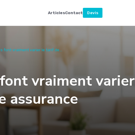
Articles
Contact
Devis
s font vraiment varier le tarif de...
 font vraiment varier
re assurance