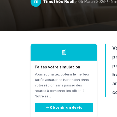
Timothée Ruel
05 March 2026
6 m
TR
V
p
p
Faites votre simulation
h
Vous souhaitez obtenir le meilleur
tarif d'assurance habitation dans
a
votre région sans passer des
heures à comparer les offres ?
c
Notre se...
Obtenir un devis