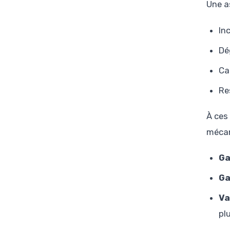
Une a
In
Dé
Ca
Re
À ces
mécan
Ga
Ga
Va
pl