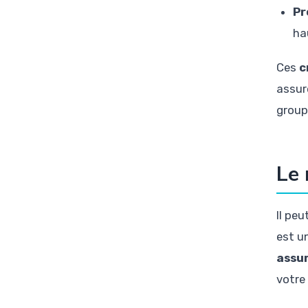
Pr
ha
Ces
c
assuré
group
Le 
Il peu
est u
assu
votre 