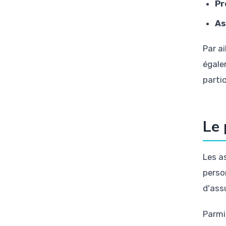
Pr
As
Par ai
égale
parti
Le 
Les a
perso
d'ass
Parmi