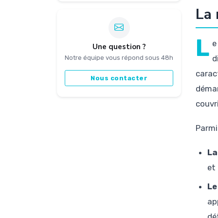
La 
L
e
Une question ?
d
Notre équipe vous répond sous 48h
carac
Nous contacter
démar
couvri
Parmi
La
et
Le
ap
dé