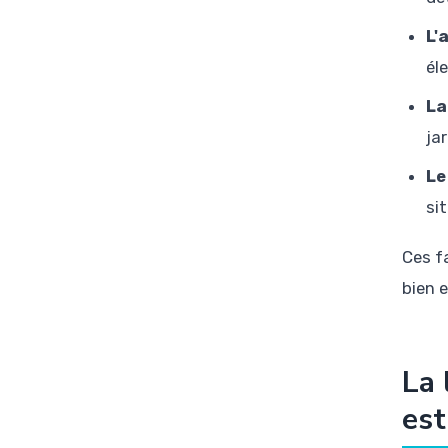
L'
él
La
ja
Le
si
Ces f
bien 
La 
es