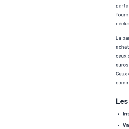
parfa
fourni
déclen
La ba
achat
ceux 
euros
Ceux 
comme
Les
In
Va