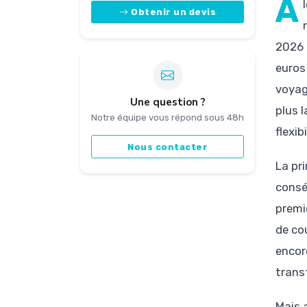
A
Obtenir un devis
2026 
euros
voyag
Une question ?
plus l
Notre équipe vous répond sous 48h
flexib
Nous contacter
La pr
conséq
premi
de cou
encor
trans
Mais 