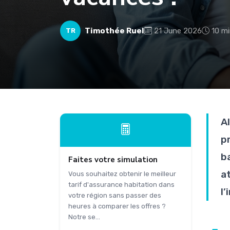
Timothée Ruel
21 June 2026
10 mi
TR
A
p
b
Faites votre simulation
a
Vous souhaitez obtenir le meilleur
tarif d'assurance habitation dans
l’
votre région sans passer des
heures à comparer les offres ?
Notre se...