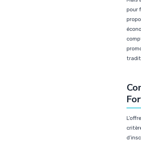
pour 
propo
écono
compt
promo
tradi
Com
For
L’off
critèr
d’ins