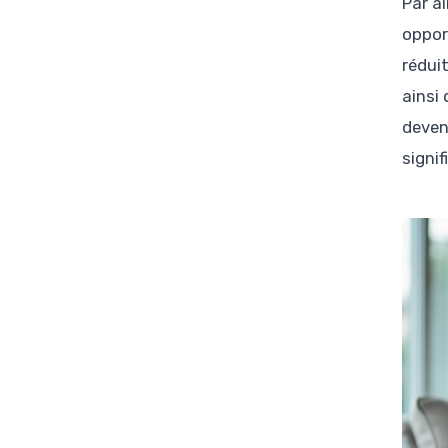
Par a
oppor
rédui
ainsi
deven
signi