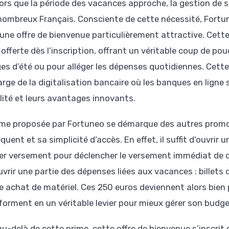
lors que la période des vacances approche, la gestion de 
nombreux Français. Consciente de cette nécessité, Fortun
une offre de bienvenue particulièrement attractive. Cett
 offerte dès l’inscription, offrant un véritable coup de po
es d’été ou pour alléger les dépenses quotidiennes. Cette 
arge de la digitalisation bancaire où les banques en ligne 
ilité et leurs avantages innovants.
ime proposée par Fortuneo se démarque des autres prom
uent et sa simplicité d’accès. En effet, il suffit d’ouvrir 
er versement pour déclencher le versement immédiat de 
vrir une partie des dépenses liées aux vacances : billets d
e achat de matériel. Ces 250 euros deviennent alors bien p
forment en un véritable levier pour mieux gérer son budge
au-delà de cette prime, cette offre de bienvenue s’inscrit