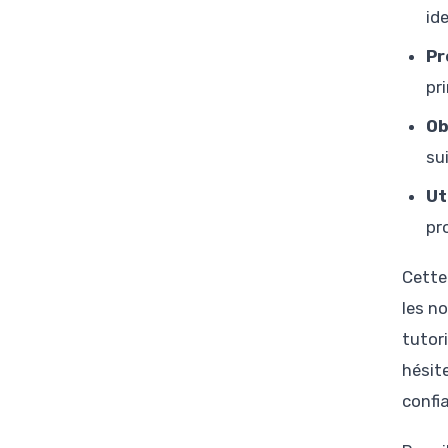
ide
Pr
pr
Ob
su
Ut
pr
Cette
les n
tutor
hésit
confi