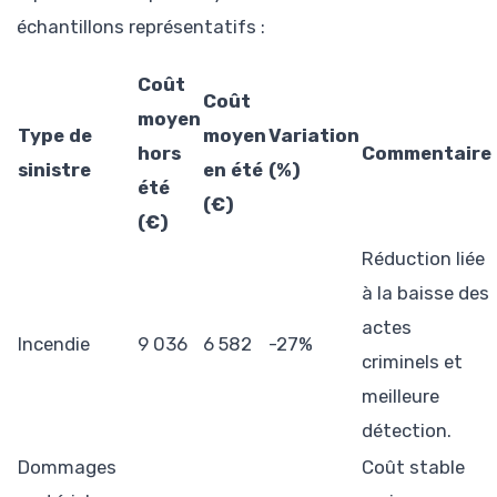
échantillons représentatifs :
Coût
Coût
moyen
Type de
moyen
Variation
hors
Commentaire
sinistre
en été
(%)
été
(€)
(€)
Réduction liée
à la baisse des
actes
Incendie
9 036
6 582
-27%
criminels et
meilleure
détection.
Dommages
Coût stable