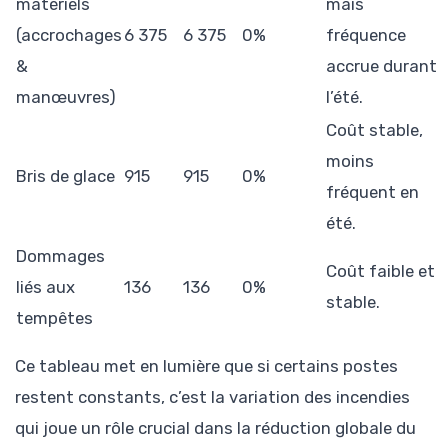
matériels
mais
(accrochages
6 375
6 375
0%
fréquence
&
accrue durant
manœuvres)
l’été.
Coût stable,
moins
Bris de glace
915
915
0%
fréquent en
été.
Dommages
Coût faible et
liés aux
136
136
0%
stable.
tempêtes
Ce tableau met en lumière que si certains postes
restent constants, c’est la variation des incendies
qui joue un rôle crucial dans la réduction globale du