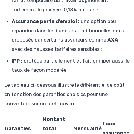
l’arrêt temporaire du travail, augmentant
fortement le prix vers 0,18% ou plus ;
Assurance perte d’emploi :
une option peu
répandue dans les banques traditionnelles mais
proposée par certains assureurs comme
AXA
avec des hausses tarifaires sensibles ;
IPP :
protège partiellement et fait grimper aussi le
taux de façon modérée.
Le tableau ci-dessous illustre le différentiel de coût
en fonction des garanties choisies pour une
couverture sur un prêt moyen :
Montant
Taux
Garanties
total
Mensualité
assurance