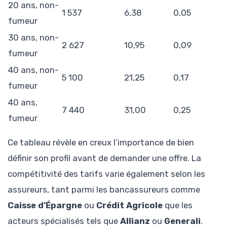
20 ans, non-
1 537
6,38
0,05
fumeur
30 ans, non-
2 627
10,95
0,09
fumeur
40 ans, non-
5 100
21,25
0,17
fumeur
40 ans,
7 440
31,00
0,25
fumeur
Ce tableau révèle en creux l’importance de bien
définir son profil avant de demander une offre. La
compétitivité des tarifs varie également selon les
assureurs, tant parmi les bancassureurs comme
Caisse d’Épargne
ou
Crédit Agricole
que les
acteurs spécialisés tels que
Allianz
ou
Generali
.