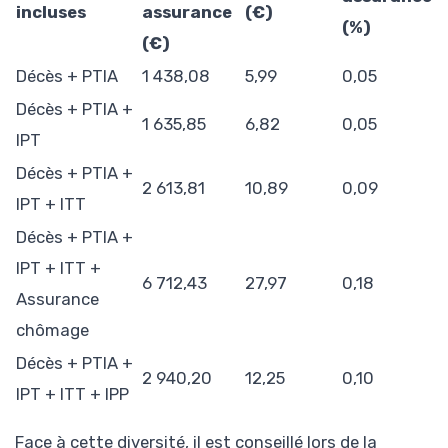
incluses
assurance
(€)
(%)
(€)
Décès + PTIA
1 438,08
5,99
0,05
Décès + PTIA +
1 635,85
6,82
0,05
IPT
Décès + PTIA +
2 613,81
10,89
0,09
IPT + ITT
Décès + PTIA +
IPT + ITT +
6 712,43
27,97
0,18
Assurance
chômage
Décès + PTIA +
2 940,20
12,25
0,10
IPT + ITT + IPP
Face à cette diversité, il est conseillé lors de la