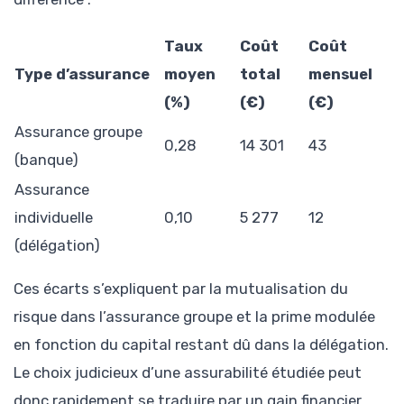
Taux
Coût
Coût
Type d’assurance
moyen
total
mensuel
(%)
(€)
(€)
Assurance groupe
0,28
14 301
43
(banque)
Assurance
individuelle
0,10
5 277
12
(délégation)
Ces écarts s’expliquent par la mutualisation du
risque dans l’assurance groupe et la prime modulée
en fonction du capital restant dû dans la délégation.
Le choix judicieux d’une assurabilité étudiée peut
donc rapidement se traduire par un gain financier