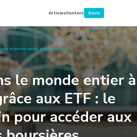
Articles
Contact
Devis
dans le monde entier à moindre coût...
ns le monde entier à
râce aux ETF : le
in pour accéder aux
 boursières