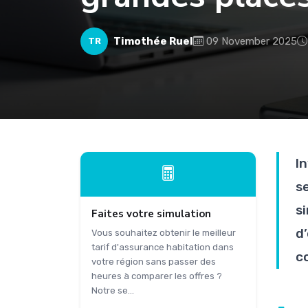
Timothée Ruel
09 November 2025
TR
I
s
s
Faites votre simulation
d
Vous souhaitez obtenir le meilleur
tarif d'assurance habitation dans
c
votre région sans passer des
heures à comparer les offres ?
Notre se...