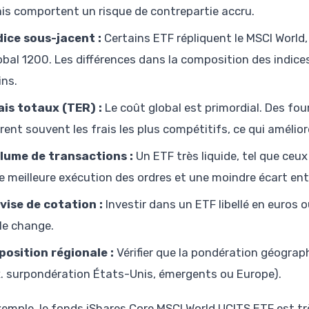
is comportent un risque de contrepartie accru.
dice sous-jacent :
Certains ETF répliquent le MSCI World,
obal 1200. Les différences dans la composition des indic
ins.
ais totaux (TER) :
Le coût global est primordial. Des f
frent souvent les frais les plus compétitifs, ce qui améli
lume de transactions :
Un ETF très liquide, tel que ceu
e meilleure exécution des ordres et une moindre écart entr
vise de cotation :
Investir dans un ETF libellé en euros o
 le change.
position régionale :
Vérifier que la pondération géograp
x. surpondération États-Unis, émergents ou Europe).
xemple, le fonds iShares Core MSCI World UCITS ETF est trè