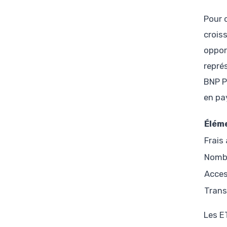
Pour 
crois
oppor
repré
BNP P
en pa
Élém
Frais
Nombr
Acces
Trans
Les E