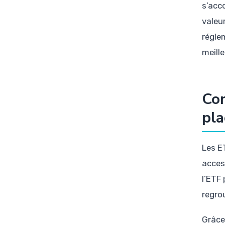
s’acc
valeu
régle
meille
Com
pla
Les E
acces
l’ETF
regro
Grâce