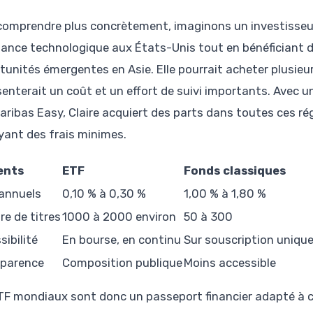
comprendre plus concrètement, imaginons un investisseur, 
sance technologique aux États-Unis tout en bénéficiant de
tunités émergentes en Asie. Elle pourrait acheter plusieur
senterait un coût et un effort de suivi importants. Avec 
aribas Easy, Claire acquiert des parts dans toutes ces ré
yant des frais minimes.
ents
ETF
Fonds classiques
 annuels
0,10 % à 0,30 %
1,00 % à 1,80 %
e de titres
1000 à 2000 environ
50 à 300
sibilité
En bourse, en continu
Sur souscription uniq
parence
Composition publique
Moins accessible
TF mondiaux sont donc un passeport financier adapté à c