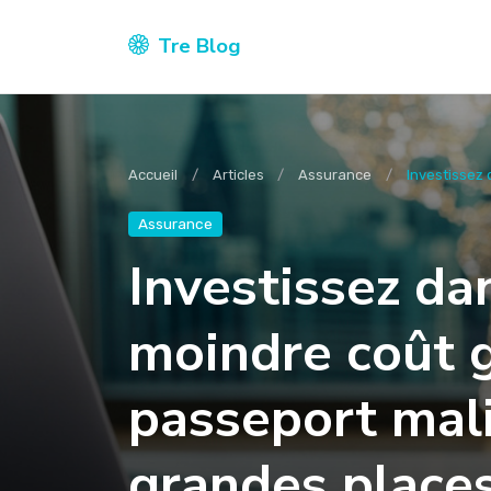
Tre Blog
Accueil
Articles
Assurance
Investissez 
Assurance
Investissez da
moindre coût g
passeport mal
grandes places