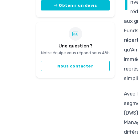
I
nve
Obtenir un devis
réd
aux g
Funds
répar
Une question ?
qu’Am
Notre équipe vous répond sous 48h
imméd
Nous contacter
repré
simpli
Avec 
segme
(DWS)
Manag
diffé