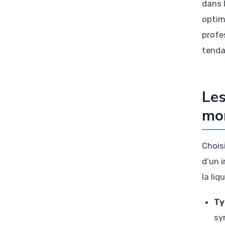
dans 
optim
profe
tenda
Les
mo
Choisi
d’un i
la liq
Ty
sy