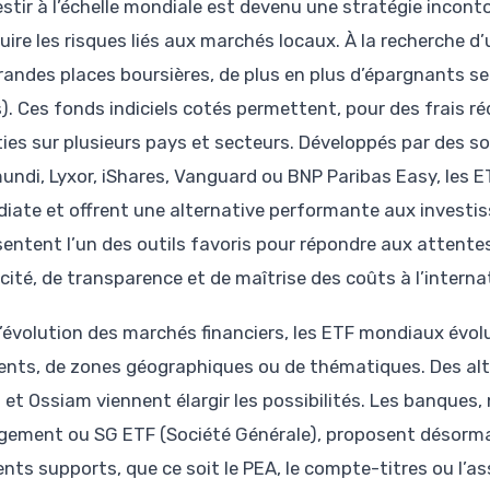
stir à l’échelle mondiale est devenu une stratégie inconto
uire les risques liés aux marchés locaux. À la recherche
randes places boursières, de plus en plus d’épargnants s
). Ces fonds indiciels cotés permettent, pour des frais réd
ties sur plusieurs pays et secteurs. Développés par des s
undi, Lyxor, iShares, Vanguard ou BNP Paribas Easy, les E
iate et offrent une alternative performante aux investiss
sentent l’un des outils favoris pour répondre aux attentes
cité, de transparence et de maîtrise des coûts à l’interna
l’évolution des marchés financiers, les ETF mondiaux évol
nts, de zones géographiques ou de thématiques. Des al
 et Ossiam viennent élargir les possibilités. Les banqu
ement ou SG ETF (Société Générale), proposent désormai
rents supports, que ce soit le PEA, le compte-titres ou l’