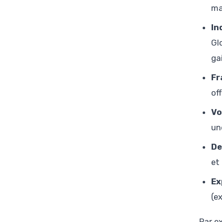
ma
In
Gl
ga
Fr
of
Vo
un
De
et
Ex
(e
Par e