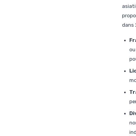
asiat
propo
dans 
Fr
ou
po
Li
mo
Tr
pe
Di
no
in