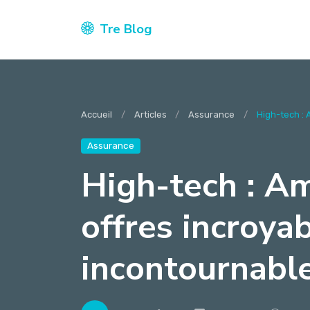
Tre Blog
Accueil
Articles
Assurance
High-tech : 
Assurance
High-tech : A
offres incroya
incontournabl