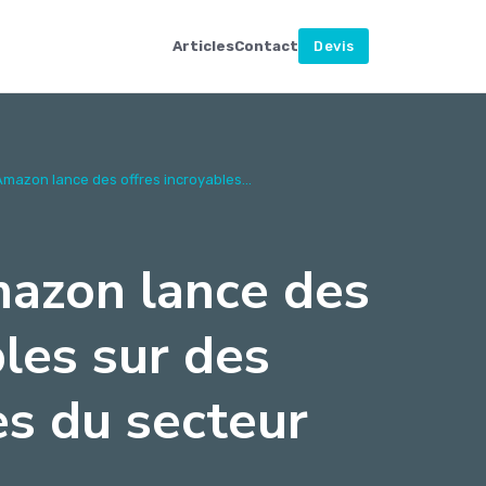
Articles
Contact
Devis
Amazon lance des offres incroyables...
mazon lance des
bles sur des
es du secteur