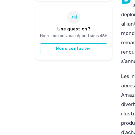
déplo
allia
Une question ?
mondi
Notre équipe vous répond sous 48h
remar
Nous contacter
renou
s’ann
Les i
acces
Amazo
divert
illus
produ
d’ach