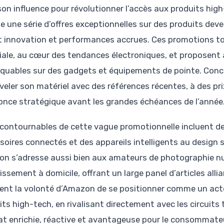
son influence pour révolutionner l’accès aux produits hig
ie une série d’offres exceptionnelles sur des produits de
nt innovation et performances accrues. Ces promotions
ale, au cœur des tendances électroniques, et proposent
quables sur des gadgets et équipements de pointe. Concrèt
veler son matériel avec des références récentes, à des pri
once stratégique avant les grandes échéances de l’année
ncontournables de cette vague promotionnelle incluent de
soires connectés et des appareils intelligents au design 
n s’adresse aussi bien aux amateurs de photographie n
issement à domicile, offrant un large panel d’articles alli
trent la volonté d’Amazon de se positionner comme un act
its high-tech, en rivalisant directement avec les circuits
at enrichie, réactive et avantageuse pour le consommate