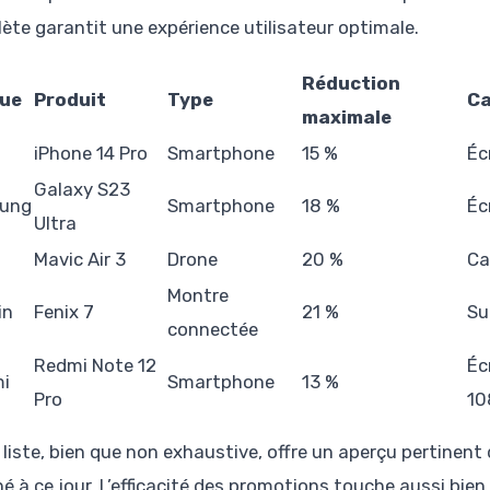
ète garantit une expérience utilisateur optimale.
Réduction
ue
Produit
Type
Ca
maximale
iPhone 14 Pro
Smartphone
15 %
Éc
Galaxy S23
ung
Smartphone
18 %
Éc
Ultra
Mavic Air 3
Drone
20 %
Ca
Montre
in
Fenix 7
21 %
Su
connectée
Redmi Note 12
Éc
i
Smartphone
13 %
Pro
10
 liste, bien que non exhaustive, offre un aperçu pertinent
 à ce jour. L’efficacité des promotions touche aussi bien 