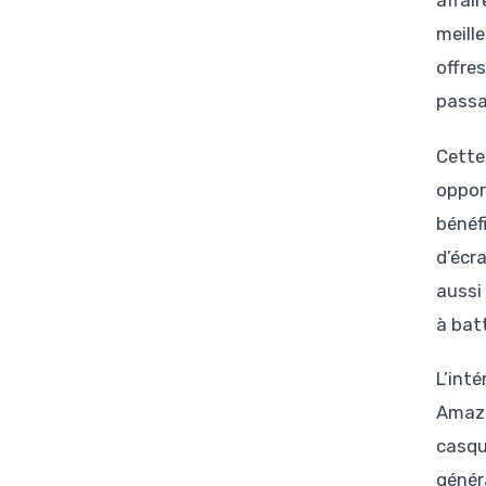
affai
meill
offre
passa
Cette
oppor
bénéf
d’écr
aussi 
à batt
L’inté
Amazo
casqu
génér