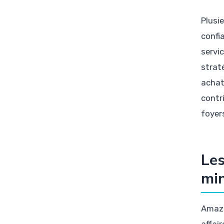
Plusi
confi
servi
straté
achats
contr
foyer
Les
min
Amazo