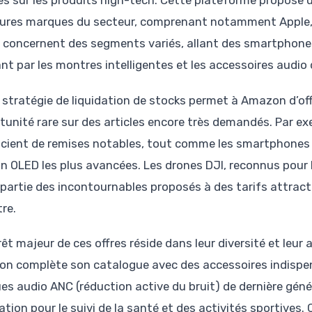
res sur les produits high-tech. Cette plateforme propose u
eures marques du secteur, comprenant notamment Apple, 
s concernent des segments variés, allant des smartphon
nt par les montres intelligentes et les accessoires audio 
 stratégie de liquidation de stocks permet à Amazon d’offr
tunité rare sur des articles encore très demandés. Par ex
icient de remises notables, tout comme les smartphone
an OLED les plus avancées. Les drones DJI, reconnus pour l
partie des incontournables proposés à des tarifs attractifs
re.
rêt majeur de ces offres réside dans leur diversité et leu
n complète son catalogue avec des accessoires indispens
es audio ANC (réduction active du bruit) de dernière gén
ation pour le suivi de la santé et des activités sportive