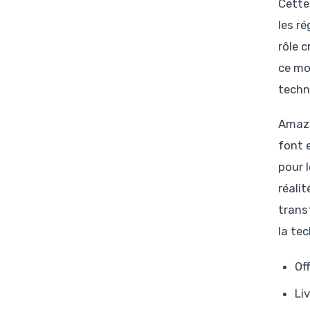
Cette
les r
rôle 
ce mo
techn
Amazo
font 
pour 
réalit
trans
la te
Off
Li