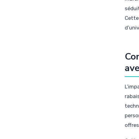
sédui
Cette
d’univ
Com
ave
L’imp
rabai
techn
perso
offre