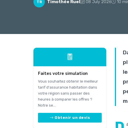
Timothée Ruel
08 July 2026
10 mi
TR
D
p
l
Faites votre simulation
p
Vous souhaitez obtenir le meilleur
tarif d'assurance habitation dans
p
votre région sans passer des
heures à comparer les offres ?
m
Notre se...
Obtenir un devis
D