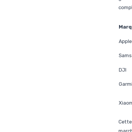
compl
Marq
Apple
Sams
DJI
Garm
Xiaom
Cette
marché