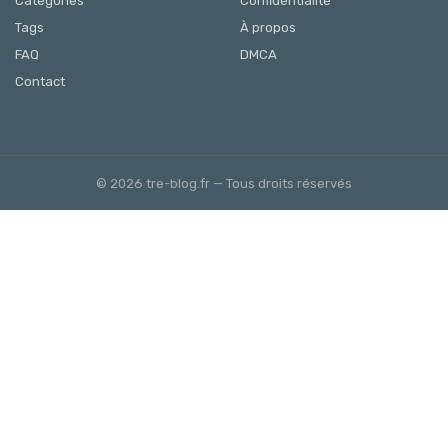
Catégories
Confidentialité
Tags
À propos
FAQ
DMCA
Contact
© 2026 tre-blog.fr — Tous droits réservés