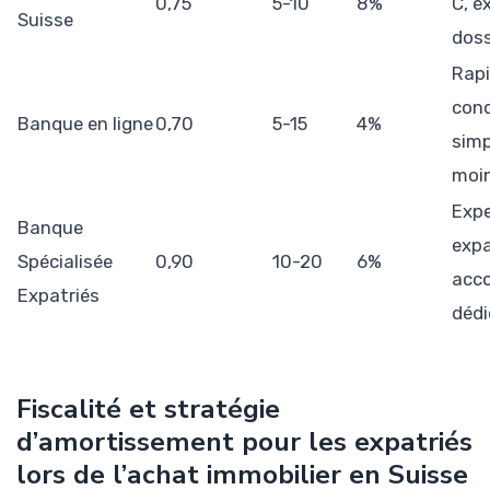
0,75
5-10
8%
C, e
Suisse
doss
Rapi
cond
Banque en ligne
0,70
5-15
4%
simp
moin
Expe
Banque
expa
Spécialisée
0,90
10-20
6%
acc
Expatriés
dédi
Fiscalité et stratégie
d’amortissement pour les expatriés
lors de l’achat immobilier en Suisse