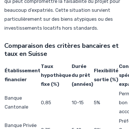
qui peut compromettre la faisabilité du projet pour
beaucoup d’expatriés. Cette situation survient
particulièrement sur des biens atypiques ou des
investissements locatifs hors standards.
Comparaison des critères bancaires et
taux en Suisse
Taux
Durée
Con
Établissement
Flexibilité
hypothèque
du prêt
spé
financier
sortie (%)
fixe (%)
(années)
exp
Perm
Banque
0,85
10-15
5%
bon
Cantonale
acc
Préf
Banque Privée