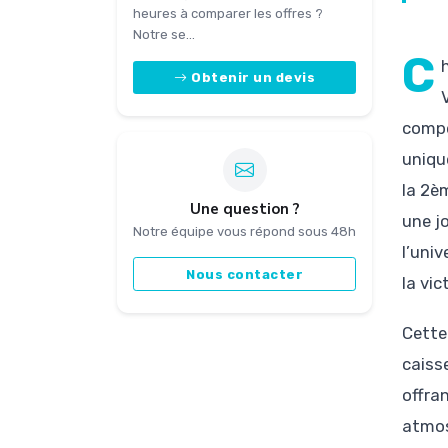
heures à comparer les offres ?
Notre se...
C
Obtenir un devis
compé
unique
la 2è
Une question ?
une j
Notre équipe vous répond sous 48h
l’univ
Nous contacter
la vic
Cette 
caiss
offra
atmos