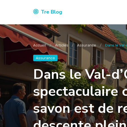
Tre Blog
Accueil
Articles
Assurance
Dans le Val-d
Assurance
Dans le Val-d’O
spectaculaire 
savon est de r
descente plein