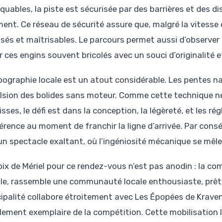
quables, la piste est sécurisée par des barrières et des d
ment. Ce réseau de sécurité assure que, malgré la vitesse e
isés et maîtrisables. Le parcours permet aussi d’observer
r ces engins souvent bricolés avec un souci d’originalité e
pographie locale est un atout considérable. Les pentes nat
lsion des bolides sans moteur. Comme cette technique ne r
isses, le défi est dans la conception, la légèreté, et les r
fférence au moment de franchir la ligne d’arrivée. Par cons
 un spectacle exaltant, où l’ingéniosité mécanique se mêle 
oix de Mériel pour ce rendez-vous n’est pas anodin : la c
ble, rassemble une communauté locale enthousiaste, prête
ipalité collabore étroitement avec Les Épopées de Kraven 
lement exemplaire de la compétition. Cette mobilisation l