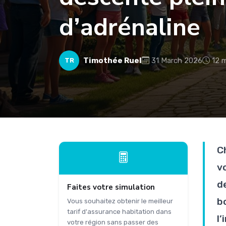
d’adrénaline
Timothée Ruel
31 March 2026
12 m
TR
C
v
d
Faites votre simulation
b
Vous souhaitez obtenir le meilleur
tarif d'assurance habitation dans
l’
votre région sans passer des