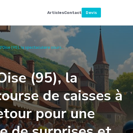
Articles
Contact
Devis
’Oise (95), la spectaculaire cours...
ise (95), la
course de caisses à
etour pour une
e de surprises et