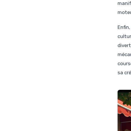
manif
moteu
Enfin,
cultu
diver
mécan
cours
sa cré