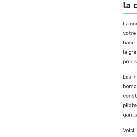
la 
La co
votre
base,
la gr
précis
Les in
homol
const
pilot
gants
Voici 