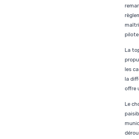
remar
règle
maîtr
pilote
La to
propu
les ca
la di
offre
Le ch
paisi
munic
dérou