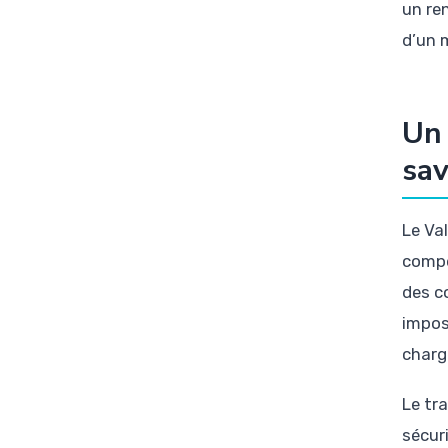
un re
d’un 
Un 
sav
Le Va
compé
des c
impos
charg
Le tr
sécur