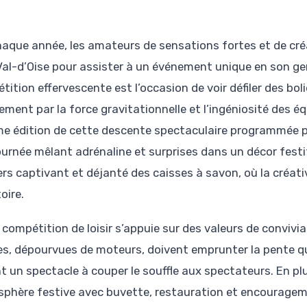
haque année, les amateurs de sensations fortes et de cré
Val-d’Oise pour assister à un événement unique en son gen
tition effervescente est l’occasion de voir défiler des bo
ment par la force gravitationnelle et l’ingéniosité des équi
me édition de cette descente spectaculaire programmée po
ournée mêlant adrénaline et surprises dans un décor fest
ers captivant et déjanté des caisses à savon, où la créati
toire.
compétition de loisir s’appuie sur des valeurs de convivia
es, dépourvues de moteurs, doivent emprunter la pente q
nt un spectacle à couper le souffle aux spectateurs. En p
phère festive avec buvette, restauration et encourageme