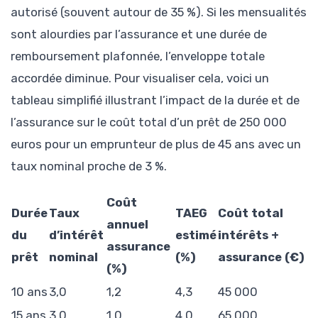
autorisé (souvent autour de 35 %). Si les mensualités
sont alourdies par l’assurance et une durée de
remboursement plafonnée, l’enveloppe totale
accordée diminue. Pour visualiser cela, voici un
tableau simplifié illustrant l’impact de la durée et de
l’assurance sur le coût total d’un prêt de 250 000
euros pour un emprunteur de plus de 45 ans avec un
taux nominal proche de 3 %.
Coût
Durée
Taux
TAEG
Coût total
annuel
du
d’intérêt
estimé
intérêts +
assurance
prêt
nominal
(%)
assurance (€)
(%)
10 ans
3,0
1,2
4,3
45 000
15 ans
3,0
1,0
4,0
65 000