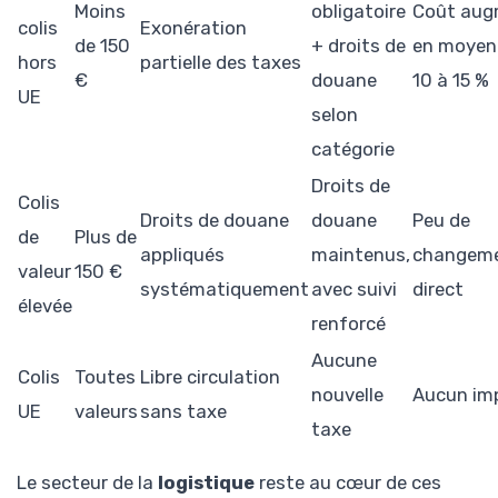
Moins
obligatoire
Coût aug
colis
Exonération
de 150
+ droits de
en moyen
hors
partielle des taxes
€
douane
10 à 15 %
UE
selon
catégorie
Droits de
Colis
Droits de douane
douane
Peu de
de
Plus de
appliqués
maintenus,
changem
valeur
150 €
systématiquement
avec suivi
direct
élevée
renforcé
Aucune
Colis
Toutes
Libre circulation
nouvelle
Aucun im
UE
valeurs
sans taxe
taxe
Le secteur de la
logistique
reste au cœur de ces