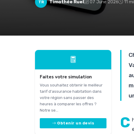
Timothée Ruel
07 June 2026
11 m
TR
C
Va
a
Faites votre simulation
m
Vous souhaitez obtenir le meilleur
tarif d'assurance habitation dans
u
votre région sans passer des
heures à comparer les offres ?
Notre se...
C
Obtenir un devis