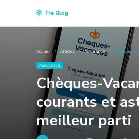
Tre Blog
Accueil
Articles
Assurance
Chèques-Vaca
Assurance
Chèques-Vacan
courants et ast
meilleur parti