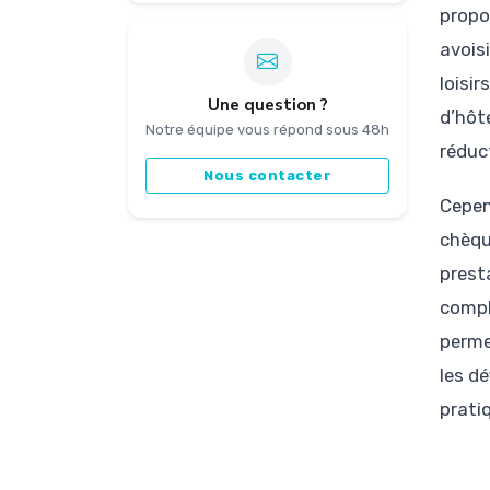
propo
avois
loisir
Une question ?
d’hôt
Notre équipe vous répond sous 48h
réduc
Nous contacter
Cepen
chèqu
prest
compl
perme
les d
prati