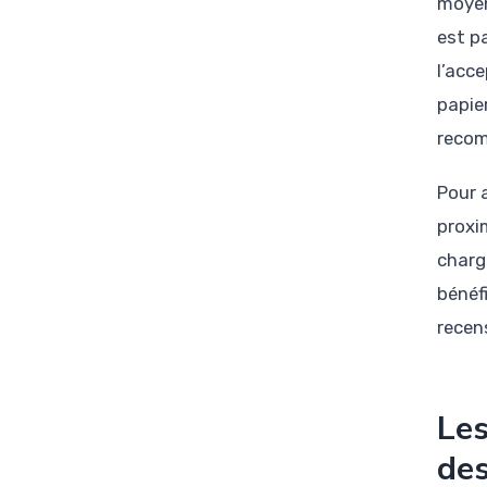
moyen
est p
l’acce
papier
reco
Pour 
proxim
charg
bénéf
recen
Les
de