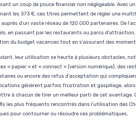
sant un coup de pouce financier non négligeable. Avec u
inant les 373 €, ces titres permettent de régler une multi
s auprès d’un vaste réseau de 120 000 partenaires. De l’ach
els, en passant par les restaurants ou parcs d’attraction
tion du budget vacances tout en s’assurant des moments
dant, leur utilisation se heurte à plusieurs obstacles, n
es « papier » et « connect » (version numérique), des res
ataires ou encore des refus d’acceptation qui compliquent
ications génèrent parfois frustration et gaspillage, alor
ttre à chacun de tirer un meilleur parti de cet avantage.
éfis les plus fréquents rencontrés dans l’utilisation des 
ques pour contourner ou résoudre ces problématiques.