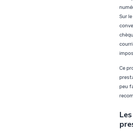
numér
Sur l
conve
chèqu
courr
impos
Ce pr
prest
peu f
recom
Les
pre