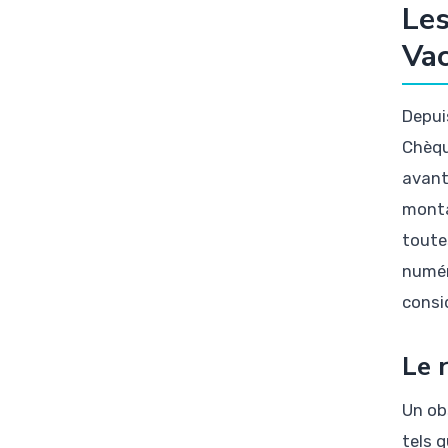
Les
Vac
Depui
Chèqu
avanta
monta
toute
numér
consi
Le 
Un ob
tels 