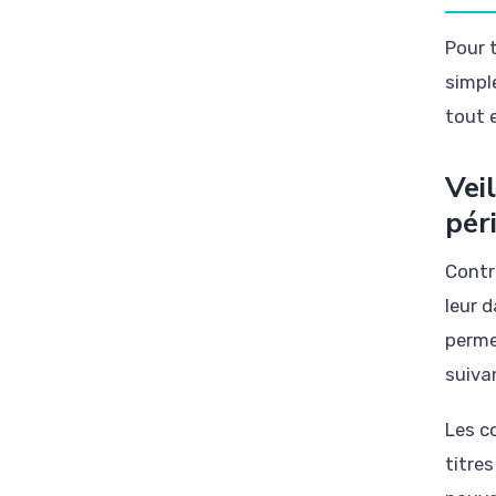
Pour 
simpl
tout e
Vei
pér
Contr
leur d
perme
suivan
Les c
titre