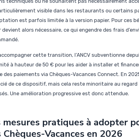
s techniques ou ne souhaitent pas nécessairement acce
articulièrement visible dans les restaurants ou certains p
ptation est parfois limitée à la version papier. Pour ces b
 devient alors nécessaire, ce qui engendre des frais d’envir
mmandé.
accompagner cette transition, l’ANCV subventionne depui
ité à hauteur de 50 € pour les aider à installer et financer 
e des paiements via Chèques-Vacances Connect. En 2025, 
icié de ce dispositif, mais cela reste minoritaire au rega
sés. Une amélioration progressive est donc attendue.
 mesures pratiques à adopter po
s Chèques-Vacances en 2026