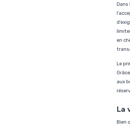
Dans 
l’acc
d’exi
limite
en ch
trans
Le pr
Grâce
aux b
réser
La 
Bien 