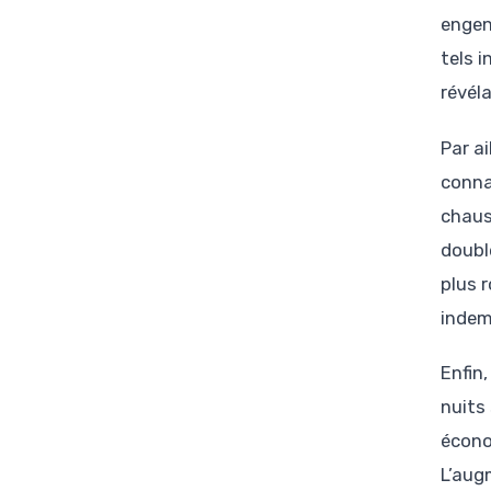
engen
tels 
révéla
Par a
conna
chaus
doubl
plus 
indem
Enfin
nuits 
écono
L’aug