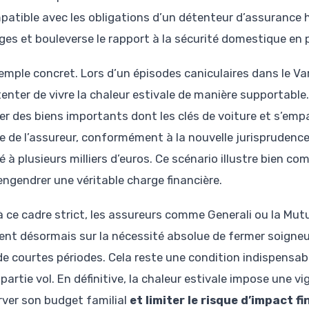
patible avec les obligations d’un détenteur d’assurance 
es et bouleverse le rapport à la sécurité domestique en p
emple concret. Lors d’un épisodes caniculaires dans le Var
tenter de vivre la chaleur estivale de manière supportable.
er des biens importants dont les clés de voiture et s’empa
e de l’assureur, conformément à la nouvelle jurisprudence,
é à plusieurs milliers d’euros. Ce scénario illustre bien c
engendrer une véritable charge financière.
à ce cadre strict, les assureurs comme Generali ou la Mut
tent désormais sur la nécessité absolue de fermer soign
de courtes périodes. Cela reste une condition indispensab
 partie vol. En définitive, la chaleur estivale impose une vi
rver son budget familial
et limiter le risque d’impact f