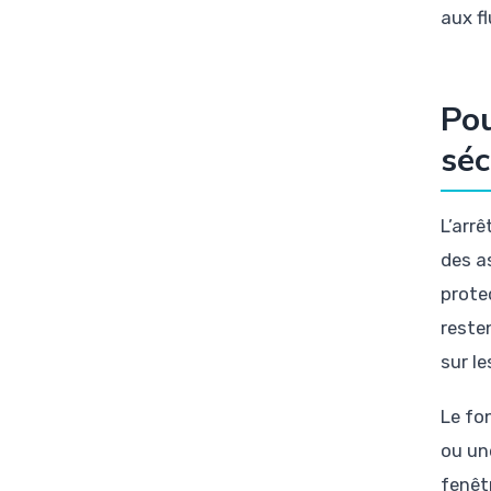
aux f
Pou
séc
L’arrê
des a
prote
reste
sur l
Le fo
ou un
fenêt