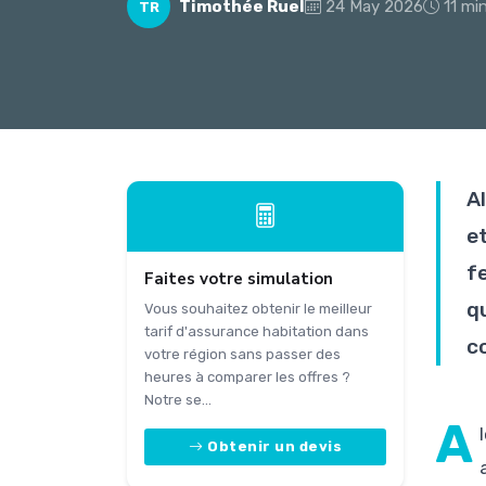
Timothée Ruel
24 May 2026
11 mi
TR
Al
e
f
Faites votre simulation
q
Vous souhaitez obtenir le meilleur
tarif d'assurance habitation dans
c
votre région sans passer des
heures à comparer les offres ?
Notre se...
A
Obtenir un devis