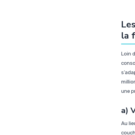
Les
la 
Loin d
conso
s’ada
milli
une pr
a) 
Au lie
couche