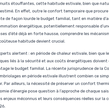
 nuits étouffantes, cette habitude estivale, bien que nat
estimé. En effet, outre le confort temporaire que procur
te de façon lourde le budget familial, tant en matière d’
mmation énergétique, potentiellement responsable d’une f
ses d’été déjà en forte hausse, comprendre les mécanism
coûteuse habitude devient crucial.
perts alertent : en période de chaleur estivale, bien que l
sques liés à la sécurité et aux coûts énergétiques doivent
tage le budget familial. La récente jurisprudence de la C
ambriolages en période estivale illustrent combien ce simp
r. Par ailleurs, la nécessité de préserver un confort the
nomie d’énergie pose question à l’approche de chaque sai
es enjeux méconnus et leurs conséquences réelles sur l
26.