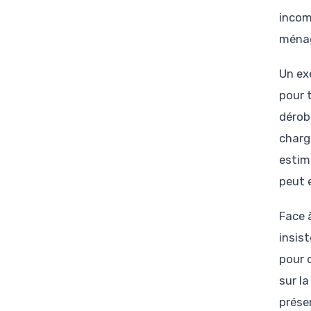
incom
ménag
Un ex
pour 
dérob
charg
estim
peut 
Face 
insis
pour 
sur la
prése