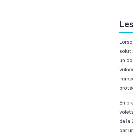
Les
Lorsqu
solut
un do
vulnér
imméd
proté
En pre
volet
de la
par u