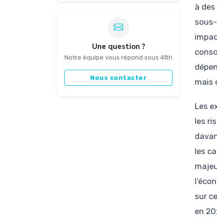
à des
sous-
impac
Une question ?
conso
Notre équipe vous répond sous 48h
dépen
Nous contacter
mais 
Les ex
les ri
davan
les c
majeu
l’éco
sur c
en 20