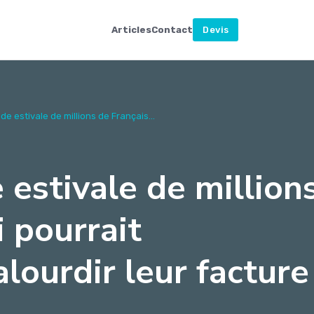
Articles
Contact
Devis
de estivale de millions de Français...
 estivale de million
i pourrait
lourdir leur facture