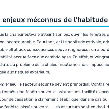
 enjeux méconnus de l’habitude e
e la chaleur estivale atteint son pic, ouvrir les fenêtres 
ion incontournable. Pourtant, cette habitude estivale, ado
uble effet aux conséquences souvent ignorées : un alour
abilité accrue face aux cambriolages. En effet, ouvrir gra
iate au problème de la chaleur nocturne, mais impose aus
gée aux risques extérieurs.
mier lieu, le facteur sécurité devient primordial. Contrai
s fermés, une fenêtre ouverte instaure une facilité d’accès
 Cour de cassation a clairement établi que, dans le cas où
ne fenêtre laissée ouverte —, les assureurs sont en droit 