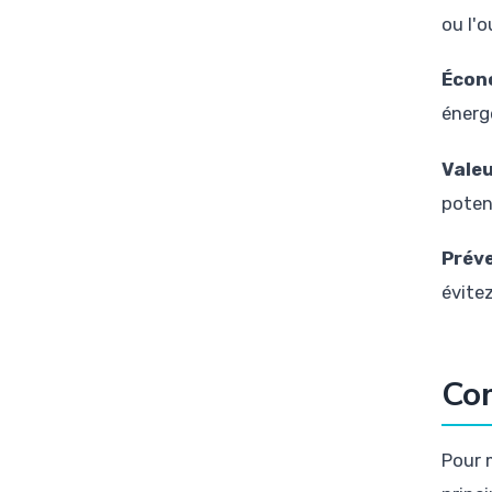
ou l'
Écon
énerg
Valeu
poten
Préve
évite
Com
Pour 