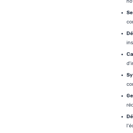
no
Se
co
Dé
in
Ca
d'
Sy
co
Ge
ré
Dé
l'