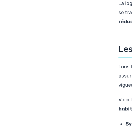
La log
se tr
réduc
Les
Tous 
assur
vigueu
Voici
habit
Sy