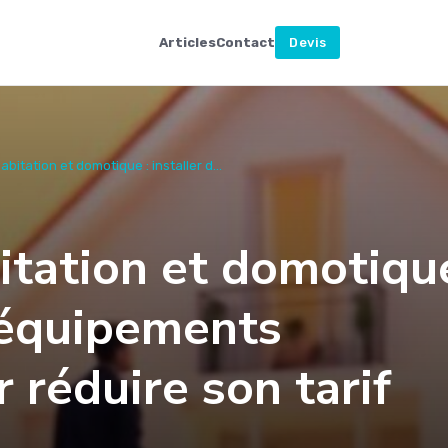
Articles
Contact
Devis
bitation et domotique : installer d...
itation et domotiqu
s équipements
 réduire son tarif