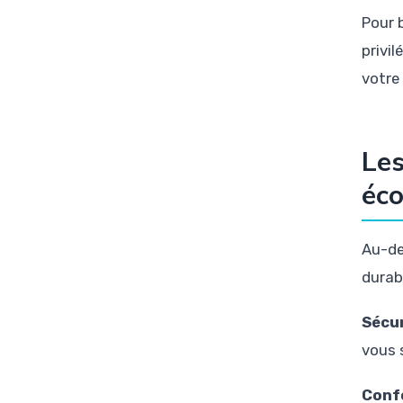
Pour b
privi
votre 
Les
éco
Au-de
durab
Sécur
vous 
Confo