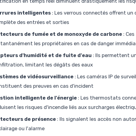
tification en temps réel diminuent drastiquement les ris
rrures intelligentes
: Les verrous connectés offrent un c
mplète des entrées et sorties
tecteurs de fumée et de monoxyde de carbone
: Ces
stantanément les propriétaires en cas de danger immédia
pteurs d'humidité et de fuite d'eau
: Ils permettent 
infiltration, limitant les dégâts des eaux
stèmes de vidéosurveillance
: Les caméras IP de survei
nstituent des preuves en cas d'incident
stion intelligente de l'énergie
: Les thermostats conne
duisent les risques d'incendie liés aux surcharges électriq
tecteurs de présence
: Ils signalent les accès non au
éclairage ou l'alarme