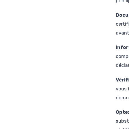
princ
Docu
certif
avant
Info
compa
déclar
Vérif
vous 
domot
Optez
subst