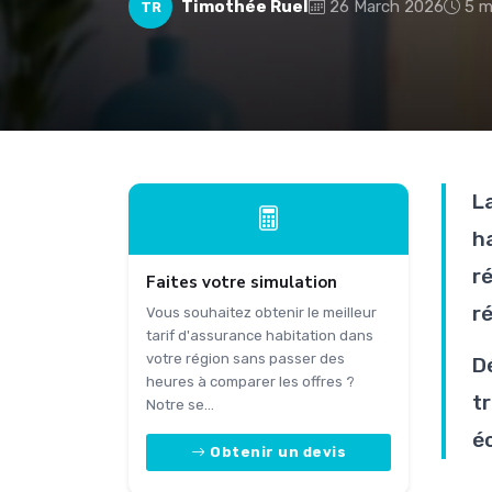
Timothée Ruel
26 March 2026
5 m
TR
L
h
r
Faites votre simulation
r
Vous souhaitez obtenir le meilleur
tarif d'assurance habitation dans
votre région sans passer des
D
heures à comparer les offres ?
t
Notre se...
é
Obtenir un devis