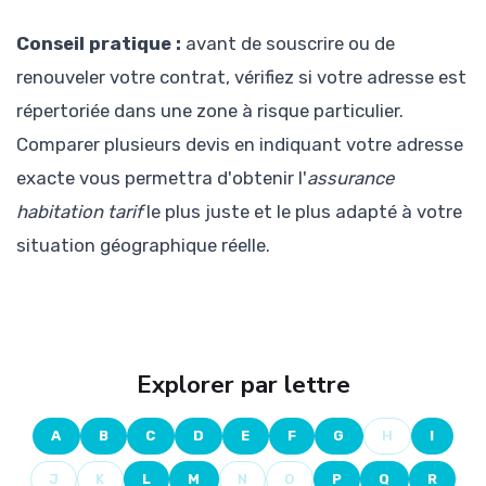
Conseil pratique :
avant de souscrire ou de
renouveler votre contrat, vérifiez si votre adresse est
répertoriée dans une zone à risque particulier.
Comparer plusieurs devis en indiquant votre adresse
exacte vous permettra d'obtenir l'
assurance
habitation tarif
le plus juste et le plus adapté à votre
situation géographique réelle.
Explorer par lettre
A
B
C
D
E
F
G
H
I
J
K
L
M
N
O
P
Q
R