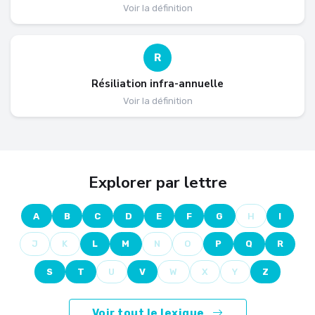
Voir la définition
R
Résiliation infra-annuelle
Voir la définition
Explorer par lettre
A
B
C
D
E
F
G
H
I
J
K
L
M
N
O
P
Q
R
S
T
U
V
W
X
Y
Z
Voir tout le lexique