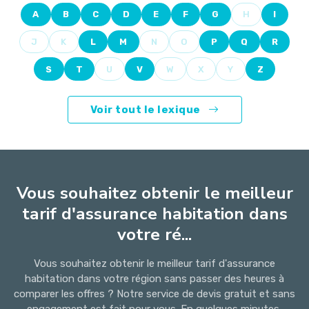
A
B
C
D
E
F
G
H
I
J
K
L
M
N
O
P
Q
R
S
T
U
V
W
X
Y
Z
Voir tout le lexique
Vous souhaitez obtenir le meilleur
tarif d'assurance habitation dans
votre ré...
Vous souhaitez obtenir le meilleur tarif d'assurance
habitation dans votre région sans passer des heures à
comparer les offres ? Notre service de devis gratuit et sans