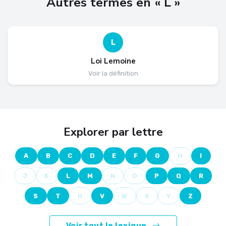
Autres termes en « L »
L
Loi Lemoine
Voir la définition
Explorer par lettre
A
B
C
D
E
F
G
H
I
J
K
L
M
N
O
P
Q
R
S
T
U
V
W
X
Y
Z
Voir tout le lexique