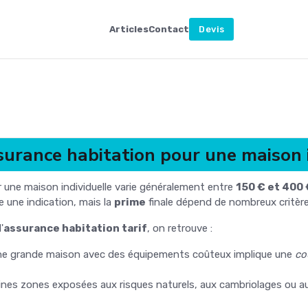
Articles
Contact
Devis
ssurance habitation pour une maison 
 une maison individuelle varie généralement entre
150 € et 400 
 une indication, mais la
prime
finale dépend de nombreux critères
'
assurance habitation tarif
, on retrouve :
ne grande maison avec des équipements coûteux implique une
co
aines zones exposées aux risques naturels, aux cambriolages ou a