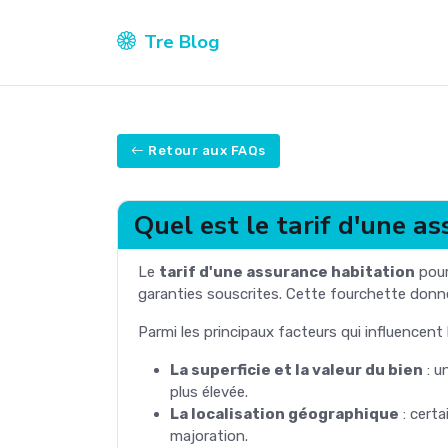
Tre Blog
Retour aux FAQs
Quel est le tarif d'une a
Le
tarif d'une assurance habitation
pour
garanties souscrites. Cette fourchette donne
Parmi les principaux facteurs qui influencent l
La superficie et la valeur du bien
: u
plus élevée.
La localisation géographique
: cert
majoration.