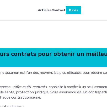
Articles
Contact
Devis
urs contrats pour obtenir un meilleu
me assureur est l'un des moyens les plus efficaces pour réduire s
rance
ou
offre multi-contrats
, consiste à confier à un seul assureu
 santé, protection juridique, voire assurance vie. En contrepartie
haque contrat concerné.
nt multiples :