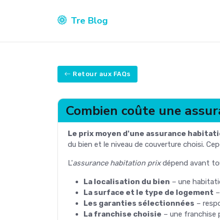
Tre Blog
Retour aux FAQs
Combien coûte une assura
Le prix moyen d'une assurance habitati
du bien et le niveau de couverture choisi. Ce
L'
assurance habitation prix
dépend avant tou
La localisation du bien
– une habitati
La surface et le type de logement
–
Les garanties sélectionnées
– respo
La franchise choisie
– une franchise p