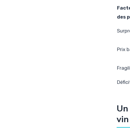
Facte
des p
Surpr
Prix 
Fragi
Défici
Un 
vin