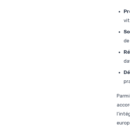
Pr
vit
So
de
Ré
da
Dé
pr
Parmi
accord
l’int
europ