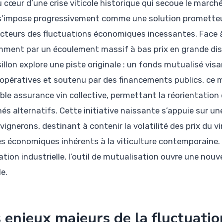
u cœur d’une crise viticole historique qui secoue le march
s’impose progressivement comme une solution prometteuse 
cteurs des fluctuations économiques incessantes. Face à
ment par un écoulement massif à bas prix en grande distr
llon explore une piste originale : un fonds mutualisé visant
oopératives et soutenu par des financements publics, ce 
able assurance vin collective, permettant la réorientatio
és alternatifs. Cette initiative naissante s’appuie sur un
vignerons, destinant à contenir la volatilité des prix du v
es économiques inhérents à la viticulture contemporaine. 
tion industrielle, l’outil de mutualisation ouvre une nouv
le.
 enjeux majeurs de la fluctuation