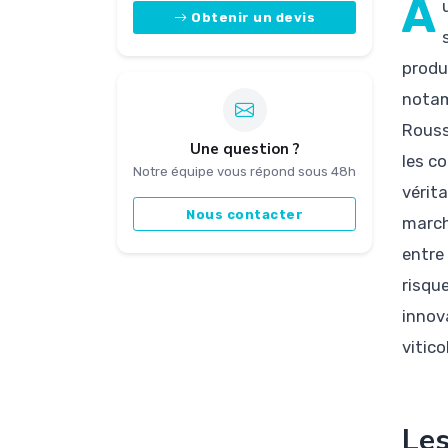
A
Obtenir un devis
produ
notam
Roussi
Une question ?
les c
Notre équipe vous répond sous 48h
vérit
Nous contacter
march
entre 
risqu
innova
vitico
Les