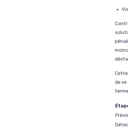
Vi
Contr
solut
pénal
moind
déstab
Cette
de se
terme
Étap
Prévi
Détec