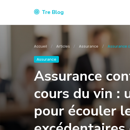
Tre Blog
Accueil
Articles
Assurance
Assurance co
Assurance
Assurance cont
cours du vin :
pour écouler l
excédentaires e