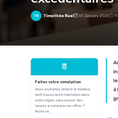
Timothée Ruel
01 January 2026
11
TR
A
i
l
Faites votre simulation
à
Vous souhaitez obtenir le meilleur
tarif d'assurance habitation dans
gr
votre région sans passer des
heures à comparer les offres ?
Notre se...