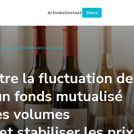
Articles
Contact
Devis
ntre la fluctuation des cours du vi...
re la fluctuation de
 un fonds mutualisé
es volumes
t stabiliser les prix