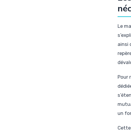
néc
Le ma
s’exp
ainsi
repère
déval
Pour 
dédiée
s’éte
mutua
un fo
Cette