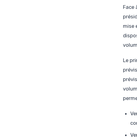
Face à
prési
mise 
dispos
volum
Le pr
prévi
prévi
volum
perme
Ve
co
Ve